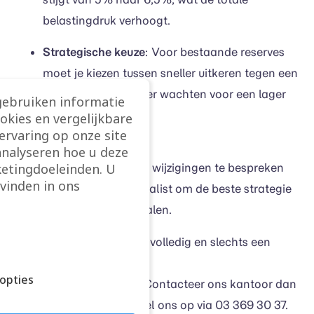
belastingdruk verhoogt.
Strategische keuze
: Voor bestaande reserves
moet je kiezen tussen sneller uitkeren tegen een
hoger tarief of langer wachten voor een lager
gebruiken informatie
tarief.
ookies en vergelijkbare
rvaring op onze site
analyseren hoe u deze
etingdoeleinden. U
Het is belangrijk om deze wijzigingen te bespreken
vinden in ons
met je accountant of fiscalist om de beste strategie
voor jouw situatie te bepalen.
Deze kenmerken zijn niet volledig en slechts een
beknopte samenvatting.
opties
Meer informatie nodig? Contacteer ons kantoor dan
via
info@fincraft.be
of bel ons op via 03 369 30 37.