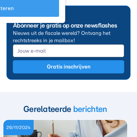
teren
Abonneer je gratis op onze newsflashes
Nieuws uit de fiscale wereld? Ontvang het
rechtstreeks in je mailbox!
Gratis inschrijven
Gerelateerde
berichten
26/11/2024